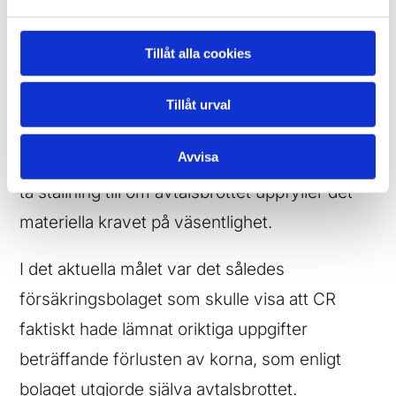
som blir kända även efter
uppsägningsbeslutet av relevans för
Tillåt alla cookies
väsentlighetsbedömningen.
Tillåt urval
Först om uppsägande part lyckas visa att det
Avvisa
förekommit ett avtalsbrott, har domstolen att
ta ställning till om avtalsbrottet uppfyller det
materiella kravet på väsentlighet.
I det aktuella målet var det således
försäkringsbolaget som skulle visa att CR
faktiskt hade lämnat oriktiga uppgifter
beträffande förlusten av korna, som enligt
bolaget utgjorde själva avtalsbrottet.