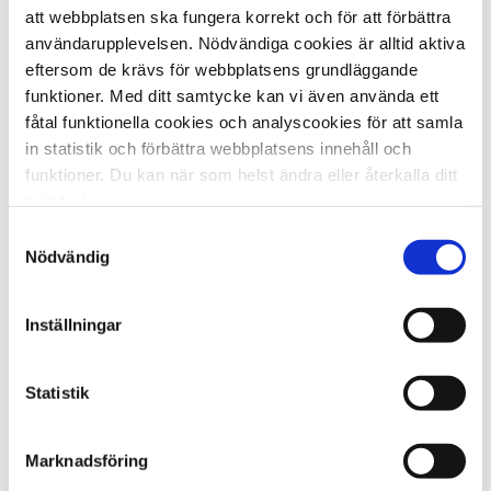
medföra uppsägningsrätt bör man enligt
att webbplatsen ska fungera korrekt och för att förbättra
användarupplevelsen. Nödvändiga cookies är alltid aktiva
Högsta domstolen se avtalsbrottets betydelse
eftersom de krävs för webbplatsens grundläggande
främst från den uppsägande partens sida.
funktioner. Med ditt samtycke kan vi även använda ett
fåtal funktionella cookies och analyscookies för att samla
Av Högsta domstolens resonemang i ”De
in statistik och förbättra webbplatsens innehåll och
funktioner. Du kan när som helst ändra eller återkalla ditt
försvunna korna” framgår också att det är
samtycke.
uppsägande part som har bevisbördan för att
Samtyckesval
Läs mer om cookies i vår cookiepolicy →
Nödvändig
ett väsentligt avtalsbrott är för handen.
Bevisningen ska ta sikte på de förhållanden
Inställningar
som rent faktiskt har förelegat vid tidpunkten
för uppsägningen, vilket innebär att alla
Statistik
omständigheter som förelåg då, oavsett om
de låg till grund för uppsägningsbeslutet eller
Marknadsföring
inte, är av relevans. Med andra ord är faktorer