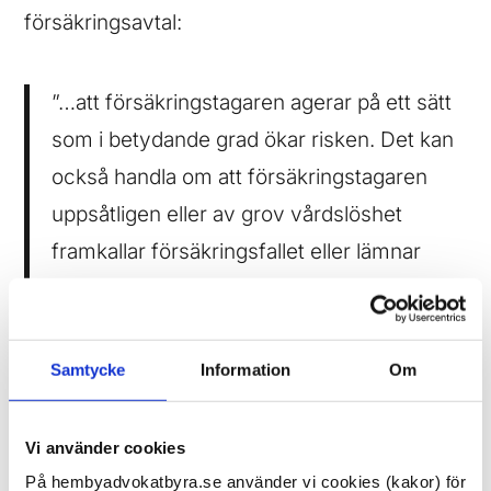
försäkringsavtal:
”…att försäkringstagaren agerar på ett sätt
som i betydande grad ökar risken. Det kan
också handla om att försäkringstagaren
uppsåtligen eller av grov vårdslöshet
framkallar försäkringsfallet eller lämnar
vilseledande uppgifter vid
skaderegleringen.”
Samtycke
Information
Om
Högsta domstolen befäste också att vid
bedömningen av om ett avtalsbrott är så
Vi använder cookies
allvarligt att det ska anses vara väsentligt och
På hembyadvokatbyra.se använder vi cookies (kakor) för